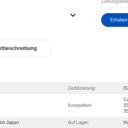
Zahlungsbed
Erhalten
ktbeschreibung
Zertifizierung:
I
C
Kompatibel:
33
3
Von Japan
Auf Lager:
Ha