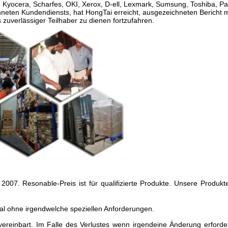
yocera, Scharfes, OKI, Xerox, D-ell, Lexmark, Sumsung, Toshiba, P
hneten Kundendiensts, hat HongTai erreicht, ausgezeichneten Bericht m
zuverlässiger Teilhaber zu dienen fortzufahren.
 2007. Resonable-Preis ist für qualifizierte Produkte. Unsere Produk
ral ohne irgendwelche speziellen Anforderungen.
ereinbart. Im Falle des Verlustes wenn irgendeine Änderung erforder