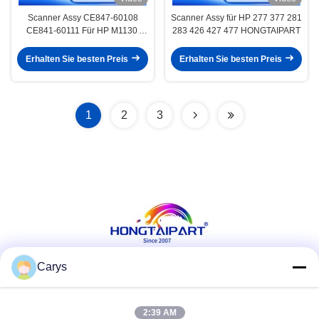
Scanner Assy CE847-60108
Scanner Assy für HP 277 377 281
CE841-60111 Für HP M1130
283 426 427 477 HONGTAIPART
M1132 M1136 1130 1132 1136
4660 4580
Erhalten Sie besten Preis
Erhalten Sie besten Preis
1
2
3
Carys
Soziale Medien
2:39 AM