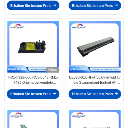
P3015dn P3015n P3015x 500
Erhalten Sie besten Preis
Erhalten Sie besten Preis
MFP M525dn M525f Drucker
Laser-Scanner-Montage
Video
FM1-F328-000 RC3-0548 RM1-
DL520-01UHF-A Scannerkopf für
7489 Originalverwendete
die Scannerkopf-Einheit HP
Laserscanner-Einheit für Canon
ScanJet Pro3500f1 4500fn1
MF212 210 211 215 216 217 218
Erhalten Sie besten Preis
Erhalten Sie besten Preis
219 222 223 224 225 226 227
229 232 234 235 236 237 239
244 247 249 LBP151 Druckerteil