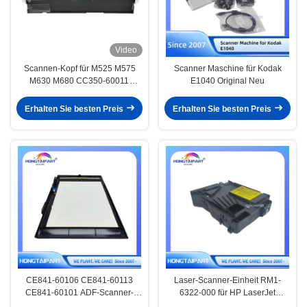
Video
Scannen-Kopf für M525 M575
Scanner Maschine für Kodak
M630 M680 CC350-60011
E1040 Original Neu
heißen Verkaufsdrucker Parts
Head Original Soems haben
Erhalten Sie besten Preis
Erhalten Sie besten Preis
hohe Qualität
CE841-60106 CE841-60113
Laser-Scanner-Einheit RM1-
CE841-60101 ADF-Scanner-
6322-000 für HP LaserJet
Montage für den Drucker
Enterprise P3015 P3015d