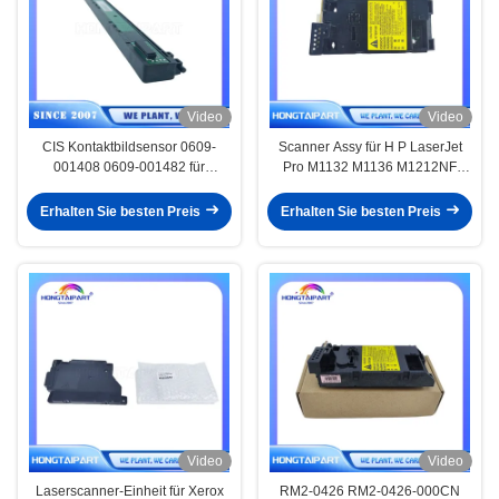
Video
Video
CIS Kontaktbildsensor 0609-
Scanner Assy für H P LaserJet
001408 0609-001482 für
Pro M1132 M1136 M1212NF
Samsung M3370 M3870 M3875
M1213NF M1214NFH
M4070 M4075 C460 C480
M1216NFH M1217NFW CP1210
Erhalten Sie besten Preis
Erhalten Sie besten Preis
CLX3305 SCX4833 SCX
CP1215 CP1217 P1102 P1108
Video
Video
Laserscanner-Einheit für Xerox
RM2-0426 RM2-0426-000CN