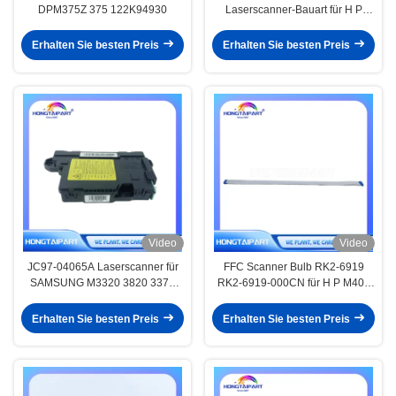
DPM375Z 375 122K94930
Laserscanner-Bauart für H P
LaserJet Pro M201DN M202DW
M202DN M225DW M226DW
Erhalten Sie besten Preis
Erhalten Sie besten Preis
Video
Video
JC97-04065A Laserscanner für
FFC Scanner Bulb RK2-6919
SAMSUNG M3320 3820 3370
RK2-6919-000CN für H P M402
3870 4020 4030 4070 4080 4833
M403 M426 M427 Scankabel
4835 5639 5739
Erhalten Sie besten Preis
Erhalten Sie besten Preis