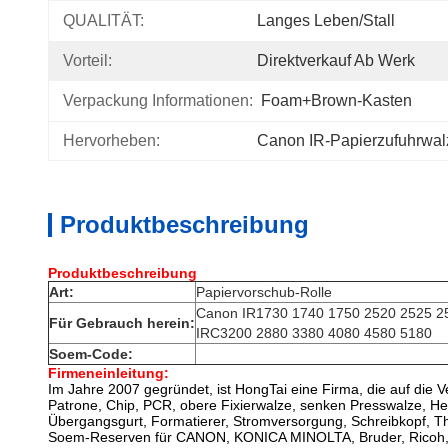
QUALITÄT:
Langes Leben/Stall
Vorteil:
Direktverkauf Ab Werk
Verpackung Informationen:
Foam+Brown-Kasten
Hervorheben:
Canon IR-Papierzufuhrwal
Produktbeschreibung
Produktbeschreibung
Art:
Papiervorschub-Rolle
Canon IR1730 1740 1750 2520 2525 2
Für Gebrauch herein:
IRC3200 2880 3380 4080 4580 5180
Soem-Code:
Firmeneinleitung:
Im Jahre 2007 gegründet, ist HongTai eine Firma, die auf die V
Patrone, Chip, PCR, obere Fixierwalze, senken Presswalze, Hei
Übergangsgurt, Formatierer, Stromversorgung, Schreibkopf, Th
Soem-Reserven für CANON, KONICA MINOLTA, Bruder, Ricoh, K