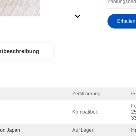
Zahlungsbed
Erhalten
ktbeschreibung
Zertifizierung:
I
Fü
Kompatibel:
25
33
Von Japan
Auf Lager:
Ha