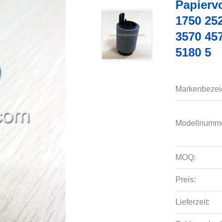
Papierv
1750 25
3570 45
5180 5
Markenbezei
Modellnumme
MOQ:
Preis:
Lieferzeit: