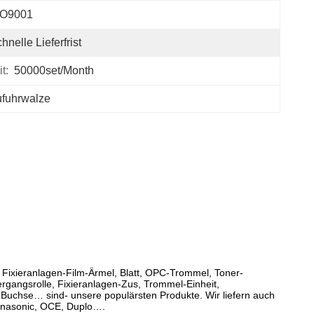
SO9001
hnelle Lieferfrist
t:
50000set/Month
ufuhrwalze
e. Fixieranlagen-Film-Ärmel, Blatt, OPC-Trommel, Toner-
rgangsrolle, Fixieranlagen-Zus, Trommel-Einheit,
Buchse… sind- unsere populärsten Produkte. Wir liefern auch
anasonic, OCE, Duplo….