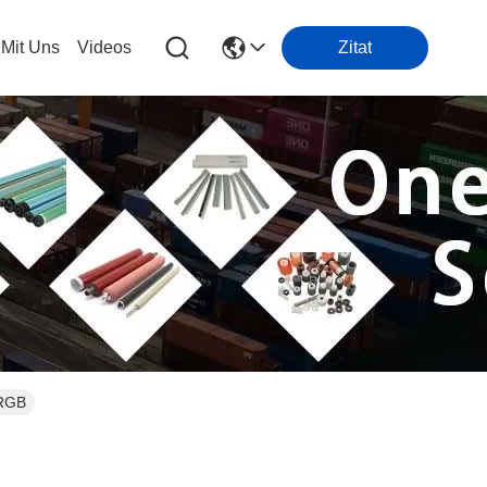
 Mit Uns
Videos
Zitat
-RGB