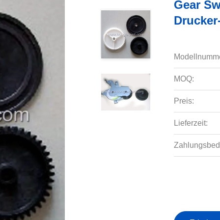
Gear Sw
Drucker
Modellnumme
MOQ:
Preis:
Lieferzeit:
Zahlungsbed