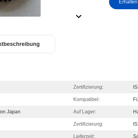
Erhalten
ktbeschreibung
Zertifizierung:
I
Kompatibel:
Fü
Von Japan
Auf Lager:
Ha
Zertifizierung:
I
Lieferzeit:
Sc