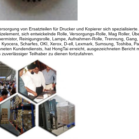
ersorgung von Ersatzteilen für Drucker und Kopierer sich spezialisiert
zelement, sich entwickelnde Rolle, Versorgungs-Rolle, Mag Roller, Übe
ermistor, Reinigungsrolle, Lampe, Aufnahmen-Rolle, Trennung, Gang, 
yocera, Scharfes, OKI, Xerox, D-ell, Lexmark, Sumsung, Toshiba, P
hneten Kundendiensts, hat HongTai erreicht, ausgezeichneten Bericht m
zuverlässiger Teilhaber zu dienen fortzufahren.