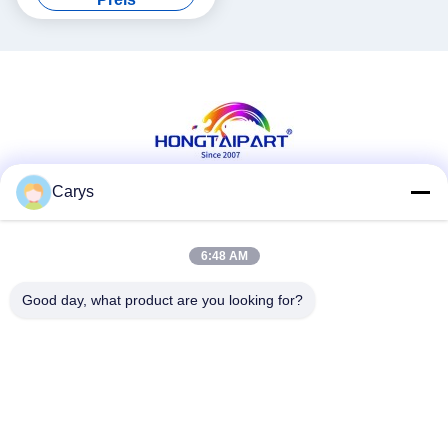
Heizwalze 059K58955
059K58956 059K58958
859K21650 622S2063
622S02063 Montagesatz
Büromaterial
Carys
Soziale Medien
6:48 AM
Good day, what product are you looking for?
Schnelle Kontaktaufnahme
Telefon
0086-757-81105670
E-Mail
susie@hongtaipart.com