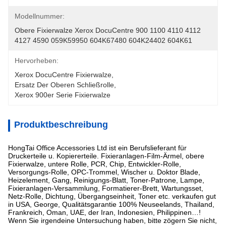
Modellnummer:
Obere Fixierwalze Xerox DocuCentre 900 1100 4110 4112 
4127 4590 059K59950 604K67480 604K24402 604K61
Hervorheben:
Xerox DocuCentre Fixierwalze
, 
Ersatz Der Oberen Schließrolle
, 
Xerox 900er Serie Fixierwalze
Produktbeschreibung
HongTai Office Accessories Ltd ist ein Berufslieferant für
Druckerteile u. Kopiererteile. Fixieranlagen-Film-Ärmel, obere
Fixierwalze, untere Rolle, PCR, Chip, Entwickler-Rolle,
Versorgungs-Rolle, OPC-Trommel, Wischer u. Doktor Blade,
Heizelement, Gang, Reinigungs-Blatt, Toner-Patrone, Lampe,
Fixieranlagen-Versammlung, Formatierer-Brett, Wartungsset,
Netz-Rolle, Dichtung, Übergangseinheit, Toner etc. verkaufen gut
in USA, George, Qualitätsgarantie 100% Neuseelands, Thailand,
Frankreich, Oman, UAE, der Iran, Indonesien, Philippinen…!
Wenn Sie irgendeine Untersuchung haben, bitte zögern Sie nicht,