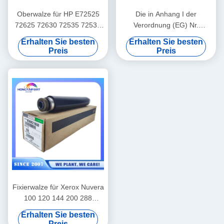
Oberwalze für HP E72525
Die in Anhang I der
72625 72630 72535 72530
Verordnung (EG) Nr.
72425 72430 Fuser Heat
715/2009 aufgeführten
Erhalten Sie besten
Erhalten Sie besten
Roller Bürobedarf
Anforderungen gelten nicht
Preis
Preis
für die Verwendung von
Spinnern, die mit einer
elektrischen Spannung
verbunden sind.
Fixierwalze für Xerox Nuvera
100 120 144 200 288
059K58953 059K58957
Erhalten Sie besten
59K58953 059K58954
Preis