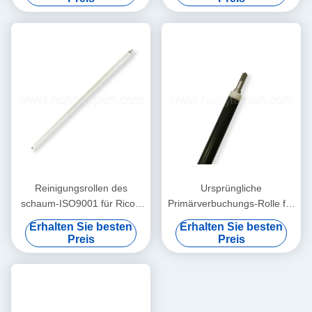
C5110
Reinigungsrollen des
Ursprüngliche
schaum-ISO9001 für Ricoh
Primärverbuchungs-Rolle für
Mpc2500 3000 3500 4500
Parlamentarier C7501 Ricoh
Erhalten Sie besten
Erhalten Sie besten
6000 6001
Aficio des Parlamentarier-
Preis
Preis
C6000 Parlamentarier-
C6501 des Parlamentarier-
C7500