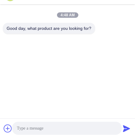
Soziale Medien
4:48 AM
Good day, what product are you looking for?
Schnelle Kontaktaufnahme
Telefon
0086-757-81105670
E-Mail
susie@hongtaipart.com
Adresse
#7 Industriezone Nanlian, Dali, Nanhai, Stadt Foshan,
Provinz Guangdong, China
Datenschutzrichtlinie
|
Sitemap
China gut Qualität Toner-Patrone Lieferant. Copyright-© 2016-
2026 HongTai Office Accessories Ltd . Alle Rechte vorbehalten.