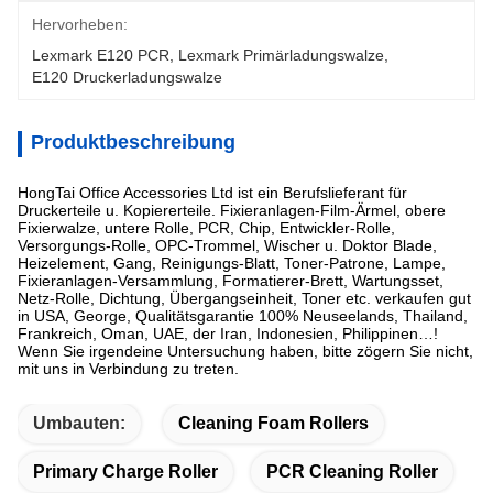
Hervorheben:
Lexmark E120 PCR
, 
Lexmark Primärladungswalze
, 
E120 Druckerladungswalze
Produktbeschreibung
HongTai Office Accessories Ltd ist ein Berufslieferant für
Druckerteile u. Kopiererteile. Fixieranlagen-Film-Ärmel, obere
Fixierwalze, untere Rolle, PCR, Chip, Entwickler-Rolle,
Versorgungs-Rolle, OPC-Trommel, Wischer u. Doktor Blade,
Heizelement, Gang, Reinigungs-Blatt, Toner-Patrone, Lampe,
Fixieranlagen-Versammlung, Formatierer-Brett, Wartungsset,
Netz-Rolle, Dichtung, Übergangseinheit, Toner etc. verkaufen gut
in USA, George, Qualitätsgarantie 100% Neuseelands, Thailand,
Frankreich, Oman, UAE, der Iran, Indonesien, Philippinen…!
Wenn Sie irgendeine Untersuchung haben, bitte zögern Sie nicht,
mit uns in Verbindung zu treten.
Umbauten:
Cleaning Foam Rollers
Primary Charge Roller
PCR Cleaning Roller