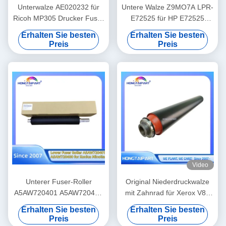
Unterwalze AE020232 für
Untere Walze Z9MO7A LPR-
Ricoh MP305 Drucker Fuser
E72525 für HP E72525
Wärme Walzdruck
E72625 E72630 E72535
Erhalten Sie besten
Erhalten Sie besten
Ersatzteile Lieferung
E72530 E72425 E72430
Preis
Preis
Hongtaipart
Fixiereinheit Heizwalze
Ersatzteilversorgung
Hongtaipart Druck
Video
Unterer Fuser-Roller
Original Niederdruckwalze
A5AW720401 A5AW720400
mit Zahnrad für Xerox V80
für Konica Minolta Press
V180 V2100 V3100 80 180
Erhalten Sie besten
Erhalten Sie besten
C6085 C6100 C6110 C1085
2100 310 Heizfixierwalze
Preis
Preis