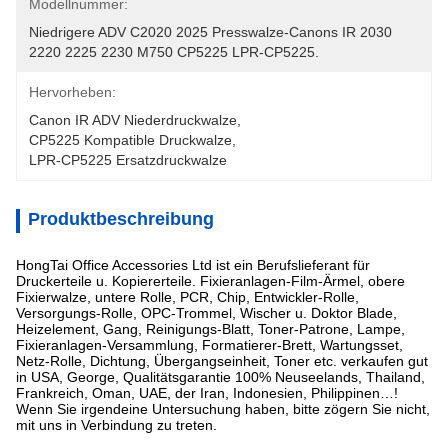
Modellnummer:
Niedrigere ADV C2020 2025 Presswalze-Canons IR 2030 
2220 2225 2230 M750 CP5225 LPR-CP5225.
Hervorheben:
Canon IR ADV Niederdruckwalze
, 
CP5225 Kompatible Druckwalze
, 
LPR-CP5225 Ersatzdruckwalze
Produktbeschreibung
HongTai Office Accessories Ltd ist ein Berufslieferant für
Druckerteile u. Kopiererteile. Fixieranlagen-Film-Ärmel, obere
Fixierwalze, untere Rolle, PCR, Chip, Entwickler-Rolle,
Versorgungs-Rolle, OPC-Trommel, Wischer u. Doktor Blade,
Heizelement, Gang, Reinigungs-Blatt, Toner-Patrone, Lampe,
Fixieranlagen-Versammlung, Formatierer-Brett, Wartungsset,
Netz-Rolle, Dichtung, Übergangseinheit, Toner etc. verkaufen gut
in USA, George, Qualitätsgarantie 100% Neuseelands, Thailand,
Frankreich, Oman, UAE, der Iran, Indonesien, Philippinen…!
Wenn Sie irgendeine Untersuchung haben, bitte zögern Sie nicht,
mit uns in Verbindung zu treten.