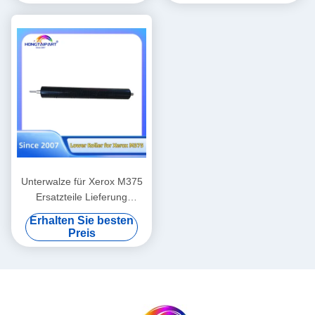
C1100 Ersatzteile Lieferung
Zubehör 607K15910
Hongtaipart Wärme Fuser
008R13170 059K81320
Druck
Unterwalze für Xerox M375
Ersatzteile Lieferung
Hongtaipart Wärme-Schütze
Erhalten Sie besten
Druck
Preis