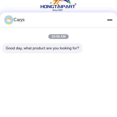
Carys
Soziale Medien
10:58 AM
Good day, what product are you looking for?
Schnelle Kontaktaufnahme
Telefon
0086-757-81105670
E-Mail
susie@hongtaipart.com
Adresse
#7 Industriezone Nanlian, Dali, Nanhai, Stadt Foshan,
Provinz Guangdong, China