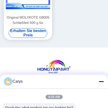
Original MOLYKOTE G8005
Schließfett 500 g für
Laserdruckgeräte
Erhalten Sie besten
Preis
Carys
Soziale Medien
6:25 AM
Good day, what product are you looking for?
Schnelle Kontaktaufnahme