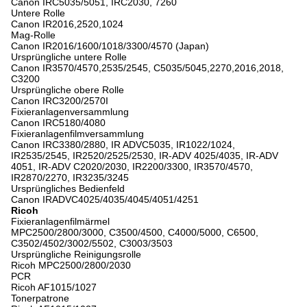
Canon IRC5035/5051, IRC2030, 7260
Untere Rolle
Canon IR2016,2520,1024
Mag-Rolle
Canon IR2016/1600/1018/3300/4570 (Japan)
Ursprüngliche untere Rolle
Canon IR3570/4570,2535/2545, C5035/5045,2270,2016,2018,
C3200
Ursprüngliche obere Rolle
Canon IRC3200/2570I
Fixieranlagenversammlung
Canon IRC5180/4080
Fixieranlagenfilmversammlung
Canon IRC3380/2880, IR ADVC5035, IR1022/1024,
IR2535/2545, IR2520/2525/2530, IR-ADV 4025/4035, IR-ADV
4051, IR-ADV C2020/2030, IR2200/3300, IR3570/4570,
IR2870/2270, IR3235/3245
Ursprüngliches Bedienfeld
Canon IRADVC4025/4035/4045/4051/4251
Ricoh
Fixieranlagenfilmärmel
MPC2500/2800/3000, C3500/4500, C4000/5000, C6500,
C3502/4502/3002/5502, C3003/3503
Ursprüngliche Reinigungsrolle
Ricoh MPC2500/2800/2030
PCR
Ricoh AF1015/1027
Tonerpatrone