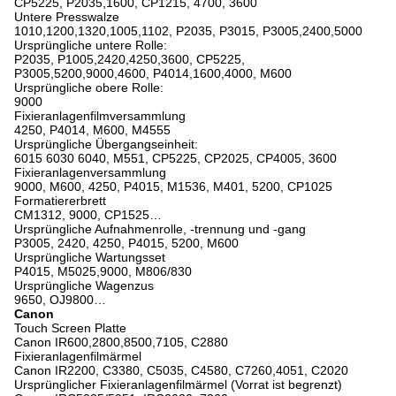
CP5225, P2035,1600, CP1215, 4700, 3600
Untere Presswalze
1010,1200,1320,1005,1102, P2035, P3015, P3005,2400,5000
Ursprüngliche untere Rolle:
P2035, P1005,2420,4250,3600, CP5225,
P3005,5200,9000,4600, P4014,1600,4000, M600
Ursprüngliche obere Rolle:
9000
Fixieranlagenfilmversammlung
4250, P4014, M600, M4555
Ursprüngliche Übergangseinheit:
6015 6030 6040, M551, CP5225, CP2025, CP4005, 3600
Fixieranlagenversammlung
9000, M600, 4250, P4015, M1536, M401, 5200, CP1025
Formatiererbrett
CM1312, 9000, CP1525…
Ursprüngliche Aufnahmenrolle, -trennung und -gang
P3005, 2420, 4250, P4015, 5200, M600
Ursprüngliche Wartungsset
P4015, M5025,9000, M806/830
Ursprüngliche Wagenzus
9650, OJ9800…
Canon
Touch Screen Platte
Canon IR600,2800,8500,7105, C2880
Fixieranlagenfilmärmel
Canon IR2200, C3380, C5035, C4580, C7260,4051, C2020
Ursprünglicher Fixieranlagenfilmärmel (Vorrat ist begrenzt)