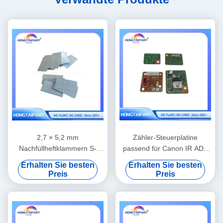
2,7 × 5,2 mm
Zähler-Steuerplatine
Nachfüllheftklammern S-
passend für Canon IR ADV
9454-kompatibles
6555 Kopierer-Ersatzteile
Erhalten Sie besten
Erhalten Sie besten
Ersatzzubehör für Riso-
Preis
Preis
Finisher-Bindungen