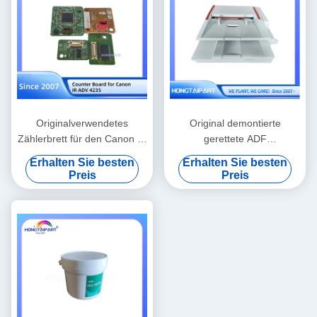
Originalverwendetes
Original demontierte
Zählerbrett für den Canon IR
gerettete ADF
ADV 4235 Drucker
Montageeinheit kompatibel
Erhalten Sie besten
Erhalten Sie besten
mit Canon I-Sensys
Preis
Preis
MF6180dw
Multifunktionsdrucker
Ersatzteile