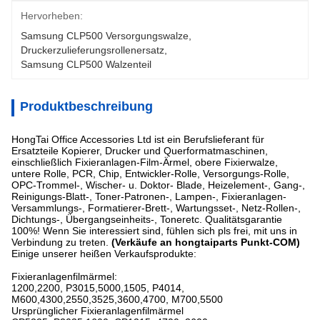
Hervorheben:
Samsung CLP500 Versorgungswalze
, 
Druckerzulieferungsrollenersatz
, 
Samsung CLP500 Walzenteil
Produktbeschreibung
HongTai Office Accessories Ltd ist ein Berufslieferant für
Ersatzteile Kopierer, Drucker und Querformatmaschinen,
einschließlich Fixieranlagen-Film-Ärmel, obere Fixierwalze,
untere Rolle, PCR, Chip, Entwickler-Rolle, Versorgungs-Rolle,
OPC-Trommel-, Wischer- u. Doktor- Blade, Heizelement-, Gang-,
Reinigungs-Blatt-, Toner-Patronen-, Lampen-, Fixieranlagen-
Versammlungs-, Formatierer-Brett-, Wartungsset-, Netz-Rollen-,
Dichtungs-, Übergangseinheits-, Toneretc. Qualitätsgarantie
100%! Wenn Sie interessiert sind, fühlen sich pls frei, mit uns in
Verbindung zu treten.
(Verkäufe an hongtaiparts Punkt-COM)
Einige unserer heißen Verkaufsprodukte:
Fixieranlagenfilmärmel:
1200,2200, P3015,5000,1505, P4014,
M600,4300,2550,3525,3600,4700, M700,5500
Ursprünglicher Fixieranlagenfilmärmel