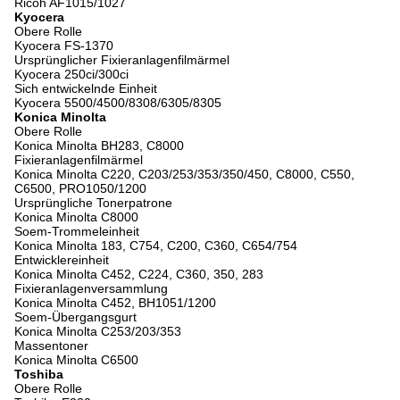
Ricoh AF1015/1027
Kyocera
Obere Rolle
Kyocera FS-1370
Ursprünglicher Fixieranlagenfilmärmel
Kyocera 250ci/300ci
Sich entwickelnde Einheit
Kyocera 5500/4500/8308/6305/8305
Konica Minolta
Obere Rolle
Konica Minolta BH283, C8000
Fixieranlagenfilmärmel
Konica Minolta C220, C203/253/353/350/450, C8000, C550,
C6500, PRO1050/1200
Ursprüngliche Tonerpatrone
Konica Minolta C8000
Soem-Trommeleinheit
Konica Minolta 183, C754, C200, C360, C654/754
Entwicklereinheit
Konica Minolta C452, C224, C360, 350, 283
Fixieranlagenversammlung
Konica Minolta C452, BH1051/1200
Soem-Übergangsgurt
Konica Minolta C253/203/353
Massentoner
Konica Minolta C6500
Toshiba
Obere Rolle