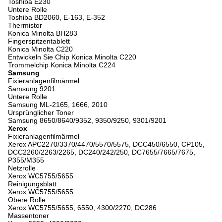
Toshiba E230
Untere Rolle
Toshiba BD2060, E-163, E-352
Thermistor
Konica Minolta BH283
Fingerspitzentablett
Konica Minolta C220
Entwickeln Sie Chip Konica Minolta C220
Trommelchip Konica Minolta C224
Samsung
Fixieranlagenfilmärmel
Samsung 9201
Untere Rolle
Samsung ML-2165, 1666, 2010
Ursprünglicher Toner
Samsung 8650/8640/9352, 9350/9250, 9301/9201
Xerox
Fixieranlagenfilmärmel
Xerox APC2270/3370/4470/5570/5575, DCC450/6550, CP105,
DCC2260/2263/2265, DC240/242/250, DC7655/7665/7675,
P355/M355
Netzrolle
Xerox WC5755/5655
Reinigungsblatt
Xerox WC5755/5655
Obere Rolle
Xerox WC5755/5655, 6550, 4300/2270, DC286
Massentoner