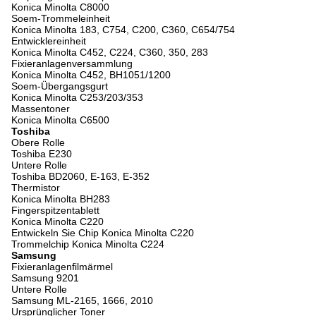
Konica Minolta C8000
Soem-Trommeleinheit
Konica Minolta 183, C754, C200, C360, C654/754
Entwicklereinheit
Konica Minolta C452, C224, C360, 350, 283
Fixieranlagenversammlung
Konica Minolta C452, BH1051/1200
Soem-Übergangsgurt
Konica Minolta C253/203/353
Massentoner
Konica Minolta C6500
Toshiba
Obere Rolle
Toshiba E230
Untere Rolle
Toshiba BD2060, E-163, E-352
Thermistor
Konica Minolta BH283
Fingerspitzentablett
Konica Minolta C220
Entwickeln Sie Chip Konica Minolta C220
Trommelchip Konica Minolta C224
Samsung
Fixieranlagenfilmärmel
Samsung 9201
Untere Rolle
Samsung ML-2165, 1666, 2010
Ursprünglicher Toner