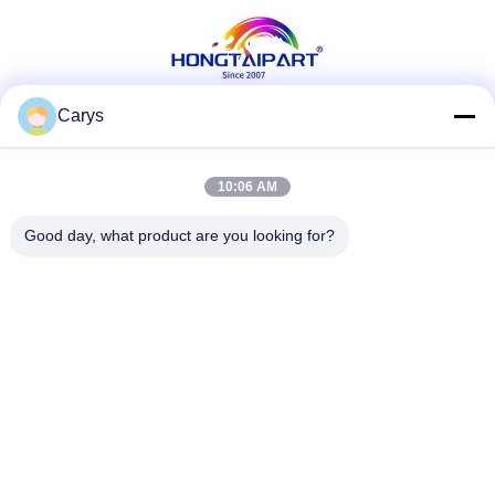
Carys
Soziale Medien
10:06 AM
Good day, what product are you looking for?
Schnelle Kontaktaufnahme
Telefon
0086-757-81105670
E-Mail
susie@hongtaipart.com
Adresse
#7 Industriezone Nanlian, Dali, Nanhai, Stadt Foshan,
Provinz Guangdong, China