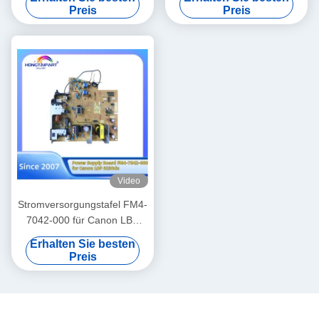
Power Pack Transfer AZ31-
X654DE X652DE X651DE
Preis
Preis
0039 Drucker Ersatzteile
Drucker
Hongtaipart 220V
Niederspannungsnetzteil
Video
Stromversorgungstafel FM4-
7042-000 für Canon LBP
6230dn Drucker Ersatzteile
Erhalten Sie besten
Hongtaipart
Preis