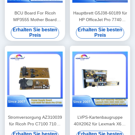
BCU Board For Ricoh
Hauptbrett G5J38-60189 für
MP3555 Mother Board
HP OfficeJet Pro 7740
D2895105 D2955103
Druckerformatierer
Erhalten Sie besten
Erhalten Sie besten
Original Copier Mainboard
Logikbrett Ersatzteile
Preis
Preis
Bürobedarf
Stromversorgung AZ310039
LVPS-Kartenbaugruppe
für Ricoh Pro C7100 7100s
40X2062 für Lexmark X654
7100x C7110 7110s 7110x
X656 X652 X651 X656DE
Erhalten Sie besten
Erhalten Sie besten