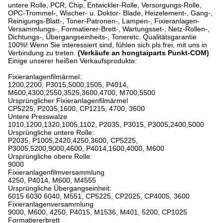
untere Rolle, PCR, Chip, Entwickler-Rolle, Versorgungs-Rolle,
OPC-Trommel-, Wischer- u. Doktor- Blade, Heizelement-, Gang-,
Reinigungs-Blatt-, Toner-Patronen-, Lampen-, Fixieranlagen-
Versammlungs-, Formatierer-Brett-, Wartungsset-, Netz-Rollen-,
Dichtungs-, Übergangseinheits-, Toneretc. Qualitätsgarantie
100%! Wenn Sie interessiert sind, fühlen sich pls frei, mit uns in
Verbindung zu treten.
(Verkäufe an hongtaiparts Punkt-COM)
Einige unserer heißen Verkaufsprodukte:
Fixieranlagenfilmärmel:
1200,2200, P3015,5000,1505, P4014,
M600,4300,2550,3525,3600,4700, M700,5500
Ursprünglicher Fixieranlagenfilmärmel
CP5225, P2035,1600, CP1215, 4700, 3600
Untere Presswalze
1010,1200,1320,1005,1102, P2035, P3015, P3005,2400,5000
Ursprüngliche untere Rolle:
P2035, P1005,2420,4250,3600, CP5225,
P3005,5200,9000,4600, P4014,1600,4000, M600
Ursprüngliche obere Rolle:
9000
Fixieranlagenfilmversammlung
4250, P4014, M600, M4555
Ursprüngliche Übergangseinheit:
6015 6030 6040, M551, CP5225, CP2025, CP4005, 3600
Fixieranlagenversammlung
9000, M600, 4250, P4015, M1536, M401, 5200, CP1025
Formatiererbrett