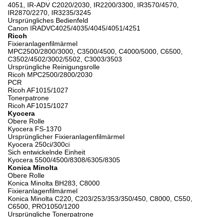
4051, IR-ADV C2020/2030, IR2200/3300, IR3570/4570,
IR2870/2270, IR3235/3245
Ursprüngliches Bedienfeld
Canon IRADVC4025/4035/4045/4051/4251
Ricoh
Fixieranlagenfilmärmel
MPC2500/2800/3000, C3500/4500, C4000/5000, C6500,
C3502/4502/3002/5502, C3003/3503
Ursprüngliche Reinigungsrolle
Ricoh MPC2500/2800/2030
PCR
Ricoh AF1015/1027
Tonerpatrone
Ricoh AF1015/1027
Kyocera
Obere Rolle
Kyocera FS-1370
Ursprünglicher Fixieranlagenfilmärmel
Kyocera 250ci/300ci
Sich entwickelnde Einheit
Kyocera 5500/4500/8308/6305/8305
Konica Minolta
Obere Rolle
Konica Minolta BH283, C8000
Fixieranlagenfilmärmel
Konica Minolta C220, C203/253/353/350/450, C8000, C550,
C6500, PRO1050/1200
Ursprüngliche Tonerpatrone