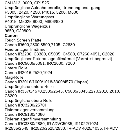
CM1312, 9000, CP1525…
Ursprüngliche Aufnahmenrolle, -trennung und -gang
P3005, 2420, 4250, P4015, 5200, M600
Ursprüngliche Wartungsset
P4015, M5025,9000, M806/830
Ursprüngliche Wagenzus
9650, OJ9800…
Canon
Touch Screen Platte
Canon IR600,2800,8500,7105, C2880
Fixieranlagenfilmärmel
Canon IR2200, C3380, C5035, C4580, C7260,4051, C2020
Ursprünglicher Fixieranlagenfilmärmel (Vorrat ist begrenzt)
Canon IRC5035/5051, IRC2030, 7260
Untere Rolle
Canon IR2016,2520,1024
Mag-Rolle
Canon IR2016/1600/1018/3300/4570 (Japan)
Ursprüngliche untere Rolle
Canon IR3570/4570,2535/2545, C5035/5045,2270,2016,2018,
C3200
Ursprüngliche obere Rolle
Canon IRC3200/2570I
Fixieranlagenversammlung
Canon IRC5180/4080
Fixieranlagenfilmversammlung
Canon IRC3380/2880, IR ADVC5035, IR1022/1024,
IR2535/2545, IR2520/2525/2530, IR-ADV 4025/4035, IR-ADV