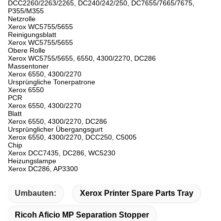
DCC2260/2263/2265, DC240/242/250, DC7655/7665/7675,
P355/M355
Netzrolle
Xerox WC5755/5655
Reinigungsblatt
Xerox WC5755/5655
Obere Rolle
Xerox WC5755/5655, 6550, 4300/2270, DC286
Massentoner
Xerox 6550, 4300/2270
Ursprüngliche Tonerpatrone
Xerox 6550
PCR
Xerox 6550, 4300/2270
Blatt
Xerox 6550, 4300/2270, DC286
Ursprünglicher Übergangsgurt
Xerox 6550, 4300/2270, DCC250, C5005
Chip
Xerox DCC7435, DC286, WC5230
Heizungslampe
Xerox DC286, AP3300
Umbauten:
Xerox Printer Spare Parts Tray
Ricoh Aficio MP Separation Stopper