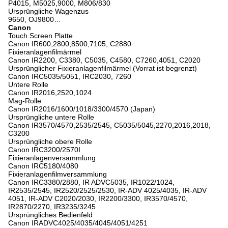
P4015, M5025,9000, M806/830
Ursprüngliche Wagenzus
9650, OJ9800…
Canon
Touch Screen Platte
Canon IR600,2800,8500,7105, C2880
Fixieranlagenfilmärmel
Canon IR2200, C3380, C5035, C4580, C7260,4051, C2020
Ursprünglicher Fixieranlagenfilmärmel (Vorrat ist begrenzt)
Canon IRC5035/5051, IRC2030, 7260
Untere Rolle
Canon IR2016,2520,1024
Mag-Rolle
Canon IR2016/1600/1018/3300/4570 (Japan)
Ursprüngliche untere Rolle
Canon IR3570/4570,2535/2545, C5035/5045,2270,2016,2018,
C3200
Ursprüngliche obere Rolle
Canon IRC3200/2570I
Fixieranlagenversammlung
Canon IRC5180/4080
Fixieranlagenfilmversammlung
Canon IRC3380/2880, IR ADVC5035, IR1022/1024,
IR2535/2545, IR2520/2525/2530, IR-ADV 4025/4035, IR-ADV
4051, IR-ADV C2020/2030, IR2200/3300, IR3570/4570,
IR2870/2270, IR3235/3245
Ursprüngliches Bedienfeld
Canon IRADVC4025/4035/4045/4051/4251