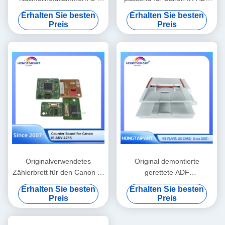
9454-kompatibles
6555 Kopierer-Ersatzteile
Erhalten Sie besten
Erhalten Sie besten
Ersatzzubehör für Riso-
Preis
Preis
Finisher-Bindungen
Originalverwendetes
Original demontierte
Zählerbrett für den Canon IR
gerettete ADF
ADV 4235 Drucker
Montageeinheit kompatibel
Erhalten Sie besten
Erhalten Sie besten
mit Canon I-Sensys
Preis
Preis
MF6180dw
Multifunktionsdrucker