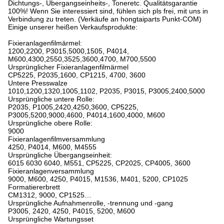
Dichtungs-, Übergangseinheits-, Toneretc. Qualitätsgarantie
100%! Wenn Sie interessiert sind, fühlen sich pls frei, mit uns in
Verbindung zu treten. (Verkäufe an hongtaiparts Punkt-COM)
Einige unserer heißen Verkaufsprodukte:
Fixieranlagenfilmärmel:
1200,2200, P3015,5000,1505, P4014,
M600,4300,2550,3525,3600,4700, M700,5500
Ursprünglicher Fixieranlagenfilmärmel
CP5225, P2035,1600, CP1215, 4700, 3600
Untere Presswalze
1010,1200,1320,1005,1102, P2035, P3015, P3005,2400,5000
Ursprüngliche untere Rolle:
P2035, P1005,2420,4250,3600, CP5225,
P3005,5200,9000,4600, P4014,1600,4000, M600
Ursprüngliche obere Rolle:
9000
Fixieranlagenfilmversammlung
4250, P4014, M600, M4555
Ursprüngliche Übergangseinheit:
6015 6030 6040, M551, CP5225, CP2025, CP4005, 3600
Fixieranlagenversammlung
9000, M600, 4250, P4015, M1536, M401, 5200, CP1025
Formatiererbrett
CM1312, 9000, CP1525…
Ursprüngliche Aufnahmenrolle, -trennung und -gang
P3005, 2420, 4250, P4015, 5200, M600
Ursprüngliche Wartungsset