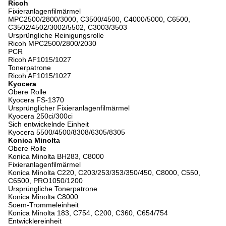
Ricoh
Fixieranlagenfilmärmel
MPC2500/2800/3000, C3500/4500, C4000/5000, C6500,
C3502/4502/3002/5502, C3003/3503
Ursprüngliche Reinigungsrolle
Ricoh MPC2500/2800/2030
PCR
Ricoh AF1015/1027
Tonerpatrone
Ricoh AF1015/1027
Kyocera
Obere Rolle
Kyocera FS-1370
Ursprünglicher Fixieranlagenfilmärmel
Kyocera 250ci/300ci
Sich entwickelnde Einheit
Kyocera 5500/4500/8308/6305/8305
Konica Minolta
Obere Rolle
Konica Minolta BH283, C8000
Fixieranlagenfilmärmel
Konica Minolta C220, C203/253/353/350/450, C8000, C550,
C6500, PRO1050/1200
Ursprüngliche Tonerpatrone
Konica Minolta C8000
Soem-Trommeleinheit
Konica Minolta 183, C754, C200, C360, C654/754
Entwicklereinheit