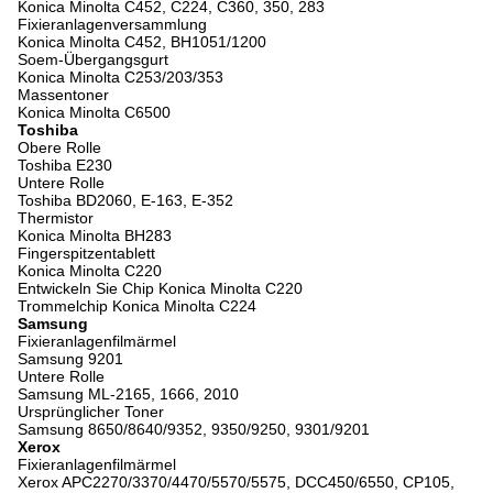
Konica Minolta C452, C224, C360, 350, 283
Fixieranlagenversammlung
Konica Minolta C452, BH1051/1200
Soem-Übergangsgurt
Konica Minolta C253/203/353
Massentoner
Konica Minolta C6500
Toshiba
Obere Rolle
Toshiba E230
Untere Rolle
Toshiba BD2060, E-163, E-352
Thermistor
Konica Minolta BH283
Fingerspitzentablett
Konica Minolta C220
Entwickeln Sie Chip Konica Minolta C220
Trommelchip Konica Minolta C224
Samsung
Fixieranlagenfilmärmel
Samsung 9201
Untere Rolle
Samsung ML-2165, 1666, 2010
Ursprünglicher Toner
Samsung 8650/8640/9352, 9350/9250, 9301/9201
Xerox
Fixieranlagenfilmärmel
Xerox APC2270/3370/4470/5570/5575, DCC450/6550, CP105,