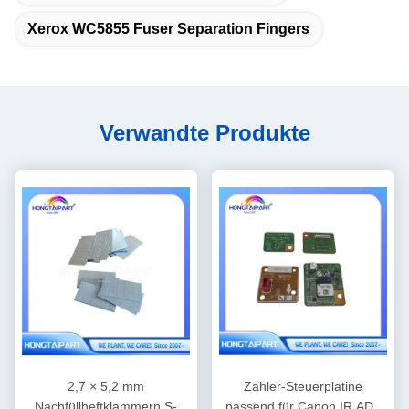
Xerox WC5855 Fuser Separation Fingers
Verwandte Produkte
2,7 × 5,2 mm
Zähler-Steuerplatine
Nachfüllheftklammern S-
passend für Canon IR ADV