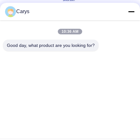
Carys
Soziale Medien
10:36 AM
Good day, what product are you looking for?
Schnelle Kontaktaufnahme
Telefon
0086-757-81105670
E-Mail
susie@hongtaipart.com
Adresse
#7 Industriezone Nanlian, Dali, Nanhai, Stadt Foshan,
Provinz Guangdong, China
Datenschutzrichtlinie
|
Sitemap