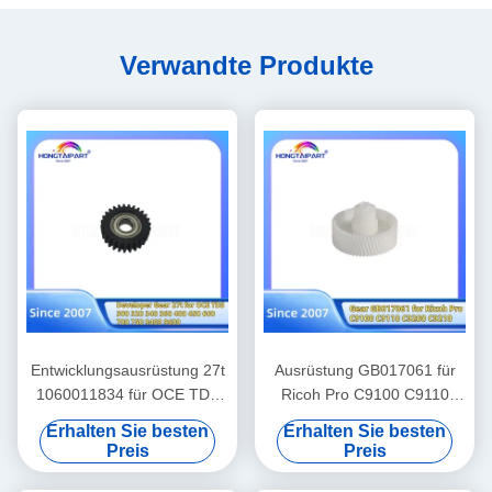
Verwandte Produkte
Entwicklungsausrüstung 27t
Ausrüstung GB017061 für
1060011834 für OCE TDS
Ricoh Pro C9100 C9110
300 320 340 360 400 450
C9200 C9210 Ersatzteile
Erhalten Sie besten
Erhalten Sie besten
600 700 750 9400 9600
Farblaserdrucker
Preis
Preis
Ausrüstung