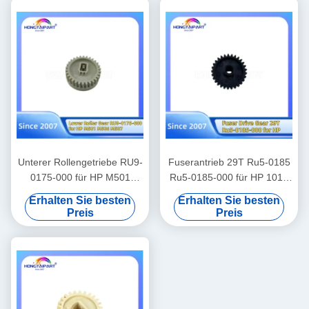
Unterer Rollengetriebe RU9-
Fuserantrieb 29T Ru5-0185
0175-000 für HP M501
Ru5-0185-000 für HP 1010
M506 M527 Ersatzteile
1012 1015 1018 1020
Erhalten Sie besten
Erhalten Sie besten
Hongtaipart
M1005 3015 3020 3030
Preis
Preis
Canon Fax L100 L120 L95
L160 L140 Ersatzteile