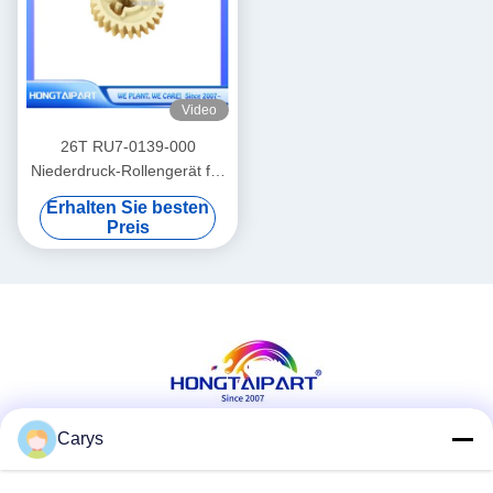
Video
26T RU7-0139-000
Niederdruck-Rollengerät für
den Drucker LaserJet Pro
Erhalten Sie besten
P1566 P1606
Preis
Carys
Soziale Medien