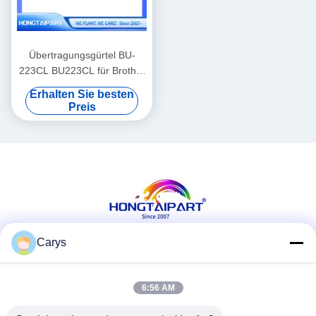
Übertragungsgürtel BU-
223CL BU223CL für Brother
HL-L3210CW HL-
Erhalten Sie besten
L3230CDW HL-L3270CDW
Preis
HL-L3290CDW MFC-
L3710CW MFC-L3750CDW
MFC-L3770CDW
Laserdrucker
Carys
Soziale Medien
6:56 AM