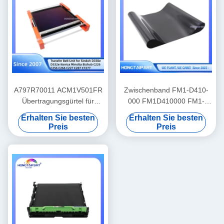
A797R70011 ACM1V501FR
Zwischenband FM1-D410-
Übertragungsgürtel für
000 FM1D410000 FM1-
Sindoh D330e D332e und
D410-010 für Canon C60
Erhalten Sie besten
Erhalten Sie besten
Konica Minolta Bizhub C226
C700 C710 C710AC C800
Preis
Preis
C256 C266 C227 C287
C810 C910
C7277 Drucker