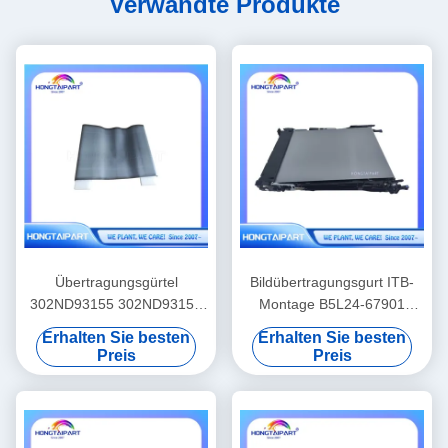
Verwandte Produkte
Übertragungsgürtel
Bildübertragungsgurt ITB-
302ND93155 302ND93150
Montage B5L24-67901
TR8550 TR8350 Für
RM2-6576-000 für H P M577
Erhalten Sie besten
Erhalten Sie besten
Kyocera Taskalfa 2552ci
M578 M552 M553 M554
Preis
Preis
2553ci 3252ci 3253ci 3552ci
M555 Übertragungsgurt Kit
4052ci 4053ci 5052ci 5053ci
6052ci 6053ci