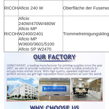
RICOH
Aficio 240 W
Oberfläche der Fuserw
Aficio
240W/470W/480W
Aficio MP
RICOH
W2400/2401
Trommelreinigungsklin
Aficio MP
W3600/3601/5100
Aficio SP W2470