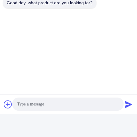
Good day, what product are you looking for?
2,7 × 5,2 mm
Zähler-Steuerplatine
Nachfüllheftklammern S-
passend für Canon IR ADV
9454-kompatibles
6555 Kopierer-Ersatzteile
Erhalten Sie besten
Erhalten Sie besten
Ersatzzubehör für Riso-
Preis
Preis
Finisher-Bindungen