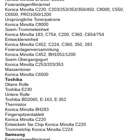
Fixieranlagenfilmärmel
Konica Minolta C220, C203/253/353/350/450, C8000, C550,
C6500, PRO1050/1200
Ursprüngliche Tonerpatrone
Konica Minolta C8000
Soem-Trommeleinheit
Konica Minolta 183, C754, C200, C360, C654/754
Entwicklereinheit
Konica Minolta C452, C224, C360, 350, 283
Fixieranlagenversammlung
Konica Minolta C452, BH1051/1200
Soem-Übergangsgurt
Konica Minolta C253/203/353
Massentoner
Konica Minolta C6500
Toshiba
Obere Rolle
Toshiba E230
Untere Rolle
Toshiba BD2060, E-163, E-352
Thermistor
Konica Minolta BH283
Fingerspitzentablett
Konica Minolta C220
Entwickeln Sie Chip Konica Minolta C220
Trommelchip Konica Minolta C224
Samsung
Fixieranlagenfilmärmel