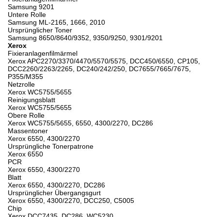
Samsung 9201
Untere Rolle
Samsung ML-2165, 1666, 2010
Ursprünglicher Toner
Samsung 8650/8640/9352, 9350/9250, 9301/9201
Xerox
Fixieranlagenfilmärmel
Xerox APC2270/3370/4470/5570/5575, DCC450/6550, CP105,
DCC2260/2263/2265, DC240/242/250, DC7655/7665/7675,
P355/M355
Netzrolle
Xerox WC5755/5655
Reinigungsblatt
Xerox WC5755/5655
Obere Rolle
Xerox WC5755/5655, 6550, 4300/2270, DC286
Massentoner
Xerox 6550, 4300/2270
Ursprüngliche Tonerpatrone
Xerox 6550
PCR
Xerox 6550, 4300/2270
Blatt
Xerox 6550, 4300/2270, DC286
Ursprünglicher Übergangsgurt
Xerox 6550, 4300/2270, DCC250, C5005
Chip
Xerox DCC7435, DC286, WC5230