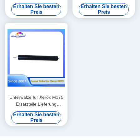
für Konica Minolta Press
V180 V2100 V3100 80 180
Erhalten Sie besten
Erhalten Sie besten
C6085 C6100 C6110 C1085
2100 310 Heizfixierwalze
Preis
Preis
C1100 Ersatzteile Lieferung
Zubehör 607K15910
Hongtaipart Wärme Fuser
008R13170 059K81320
Druck
Unterwalze für Xerox M375
Ersatzteile Lieferung
Hongtaipart Wärme-Schütze
Erhalten Sie besten
Druck
Preis