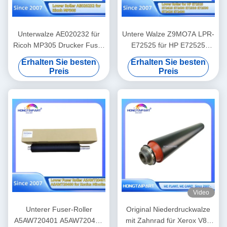
Unterwalze AE020232 für
Untere Walze Z9MO7A LPR-
Ricoh MP305 Drucker Fuser
E72525 für HP E72525
Wärme Walzdruck
E72625 E72630 E72535
Erhalten Sie besten
Erhalten Sie besten
Ersatzteile Lieferung
E72530 E72425 E72430
Preis
Preis
Hongtaipart
Fixiereinheit Heizwalze
Ersatzteilversorgung
Hongtaipart Druck
Video
Unterer Fuser-Roller
Original Niederdruckwalze
A5AW720401 A5AW720400
mit Zahnrad für Xerox V80