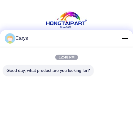
Carys
Soziale Medien
12:48 PM
Good day, what product are you looking for?
Schnelle Kontaktaufnahme
Telefon
0086-757-81105670
E-Mail
susie@hongtaipart.com
Adresse
#7 Industriezone Nanlian, Dali, Nanhai, Stadt Foshan,