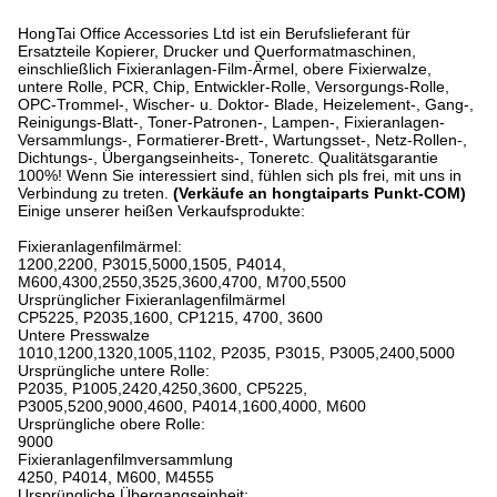
HongTai Office Accessories Ltd ist ein Berufslieferant für
Ersatzteile Kopierer, Drucker und Querformatmaschinen,
einschließlich Fixieranlagen-Film-Ärmel, obere Fixierwalze,
untere Rolle, PCR, Chip, Entwickler-Rolle, Versorgungs-Rolle,
OPC-Trommel-, Wischer- u. Doktor- Blade, Heizelement-, Gang-,
Reinigungs-Blatt-, Toner-Patronen-, Lampen-, Fixieranlagen-
Versammlungs-, Formatierer-Brett-, Wartungsset-, Netz-Rollen-,
Dichtungs-, Übergangseinheits-, Toneretc. Qualitätsgarantie
100%! Wenn Sie interessiert sind, fühlen sich pls frei, mit uns in
Verbindung zu treten.
(Verkäufe an hongtaiparts Punkt-COM)
Einige unserer heißen Verkaufsprodukte:
Fixieranlagenfilmärmel:
1200,2200, P3015,5000,1505, P4014,
M600,4300,2550,3525,3600,4700, M700,5500
Ursprünglicher Fixieranlagenfilmärmel
CP5225, P2035,1600, CP1215, 4700, 3600
Untere Presswalze
1010,1200,1320,1005,1102, P2035, P3015, P3005,2400,5000
Ursprüngliche untere Rolle:
P2035, P1005,2420,4250,3600, CP5225,
P3005,5200,9000,4600, P4014,1600,4000, M600
Ursprüngliche obere Rolle:
9000
Fixieranlagenfilmversammlung
4250, P4014, M600, M4555
Ursprüngliche Übergangseinheit: