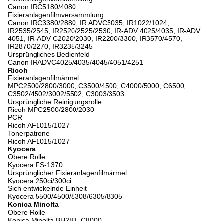
Canon IRC5180/4080
Fixieranlagenfilmversammlung
Canon IRC3380/2880, IR ADVC5035, IR1022/1024,
IR2535/2545, IR2520/2525/2530, IR-ADV 4025/4035, IR-ADV
4051, IR-ADV C2020/2030, IR2200/3300, IR3570/4570,
IR2870/2270, IR3235/3245
Ursprüngliches Bedienfeld
Canon IRADVC4025/4035/4045/4051/4251
Ricoh
Fixieranlagenfilmärmel
MPC2500/2800/3000, C3500/4500, C4000/5000, C6500,
C3502/4502/3002/5502, C3003/3503
Ursprüngliche Reinigungsrolle
Ricoh MPC2500/2800/2030
PCR
Ricoh AF1015/1027
Tonerpatrone
Ricoh AF1015/1027
Kyocera
Obere Rolle
Kyocera FS-1370
Ursprünglicher Fixieranlagenfilmärmel
Kyocera 250ci/300ci
Sich entwickelnde Einheit
Kyocera 5500/4500/8308/6305/8305
Konica Minolta
Obere Rolle
Konica Minolta BH283, C8000