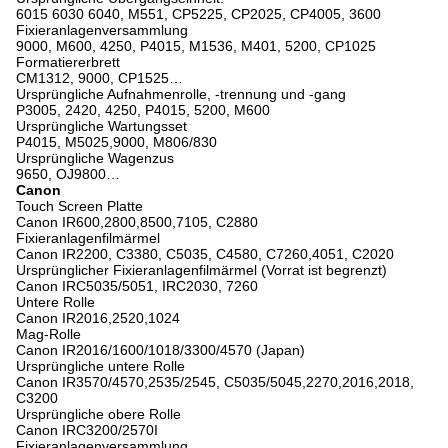
6015 6030 6040, M551, CP5225, CP2025, CP4005, 3600
Fixieranlagenversammlung
9000, M600, 4250, P4015, M1536, M401, 5200, CP1025
Formatiererbrett
CM1312, 9000, CP1525…
Ursprüngliche Aufnahmenrolle, -trennung und -gang
P3005, 2420, 4250, P4015, 5200, M600
Ursprüngliche Wartungsset
P4015, M5025,9000, M806/830
Ursprüngliche Wagenzus
9650, OJ9800…
Canon
Touch Screen Platte
Canon IR600,2800,8500,7105, C2880
Fixieranlagenfilmärmel
Canon IR2200, C3380, C5035, C4580, C7260,4051, C2020
Ursprünglicher Fixieranlagenfilmärmel (Vorrat ist begrenzt)
Canon IRC5035/5051, IRC2030, 7260
Untere Rolle
Canon IR2016,2520,1024
Mag-Rolle
Canon IR2016/1600/1018/3300/4570 (Japan)
Ursprüngliche untere Rolle
Canon IR3570/4570,2535/2545, C5035/5045,2270,2016,2018,
C3200
Ursprüngliche obere Rolle
Canon IRC3200/2570I
Fixieranlagenversammlung