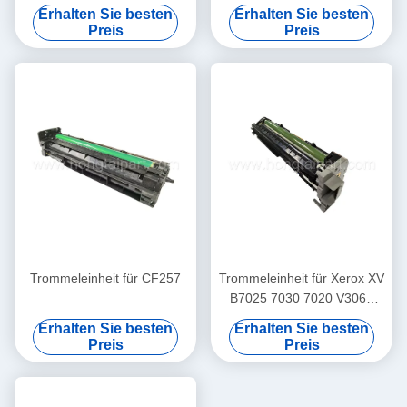
MS370LX M4370LX
Schlagzeuger CT351053
Erhalten Sie besten
Erhalten Sie besten
M5360RX Drucker
68.2K
Preis
Preis
Trommeleinheit für CF257
Trommeleinheit für Xerox XV
B7025 7030 7020 V3065
V3060
Erhalten Sie besten
Erhalten Sie besten
Preis
Preis