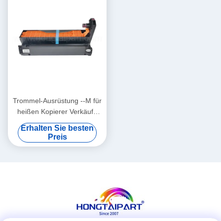
Trommel-Ausrüstung --M für
heißen Kopierer Verkäufe
OKI C710 C711 liefert
Erhalten Sie besten
Trommel-Einheit--M haben
Preis
hohe Qualität und Stall