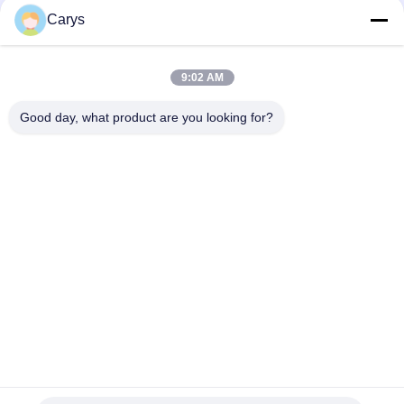
Carys
Soziale Medien
9:02 AM
Good day, what product are you looking for?
Schnelle Kontaktaufnahme
Telefon
0086-757-81105670
E-Mail
susie@hongtaipart.com
Adresse
#7 Industriezone Nanlian, Dali, Nanhai, Stadt Foshan,
Provinz Guangdong, China
Datenschutzrichtlinie
|
Sitemap
China gut Qualität Toner-Patrone Lieferant. Copyright-© 2016-