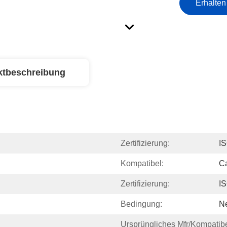
Erhalten
ktbeschreibung
Zertifizierung:
I
Kompatibel:
C
Zertifizierung:
I
Bedingung:
N
Ursprüngliches Mfr/kompatibe