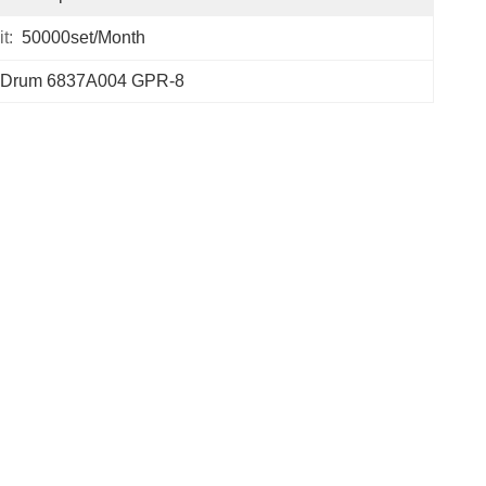
t:
50000set/Month
Drum 6837A004 GPR-8