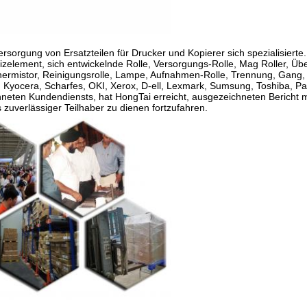
ersorgung von Ersatzteilen für Drucker und Kopierer sich spezialisiert
zelement, sich entwickelnde Rolle, Versorgungs-Rolle, Mag Roller, Übe
ermistor, Reinigungsrolle, Lampe, Aufnahmen-Rolle, Trennung, Gang, 
yocera, Scharfes, OKI, Xerox, D-ell, Lexmark, Sumsung, Toshiba, P
hneten Kundendiensts, hat HongTai erreicht, ausgezeichneten Bericht m
zuverlässiger Teilhaber zu dienen fortzufahren.