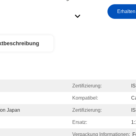
Erhalten
ktbeschreibung
Zertifizierung:
I
Kompatibel:
C
Von Japan
Zertifizierung:
I
Ersatz:
1:
Verpackung Informationen:
F