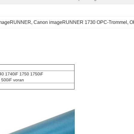
 imageRUNNER
, 
Canon imageRUNNER 1730 OPC-Trommel
, 
O
0 1740iF 1750 1750iF
500iF voran