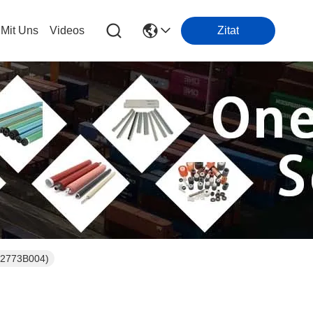
 Mit Uns
Videos
Zitat
 2773B004)