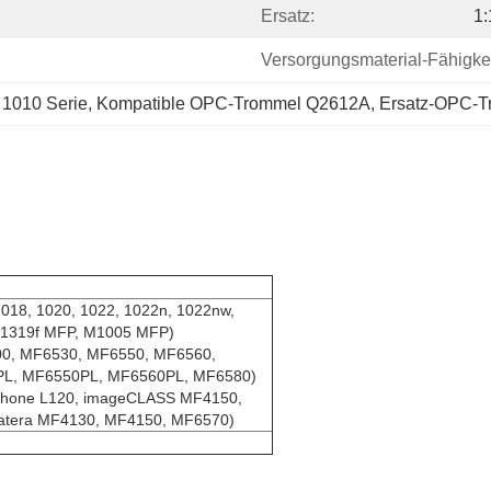
Ersatz:
1:
Versorgungsmaterial-Fähigkei
 1010 Serie
, 
Kompatible OPC-Trommel Q2612A
, 
Ersatz-OPC-Tr
1018, 1020, 1022, 1022n, 1022nw,
 M1319f MFP, M1005 MFP)
0, MF6530, MF6550, MF6560,
PL, MF6550PL, MF6560PL, MF6580)
phone L120, imageCLASS MF4150,
Satera MF4130, MF4150, MF6570)