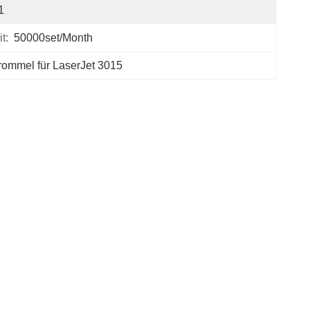
1
t:
50000set/Month
ommel für LaserJet 3015