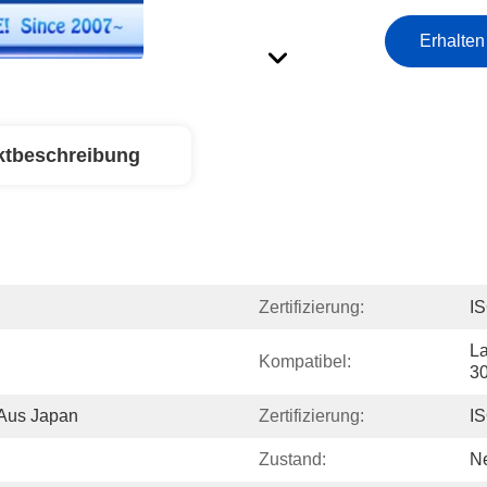
Erhalten
ktbeschreibung
Zertifizierung:
I
La
Kompatibel:
3
 Aus Japan
Zertifizierung:
I
Zustand:
N