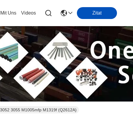
 Mit Uns
Videos
Zitat
0 3052 3055 M1005mfp M1319f (Q2612A)