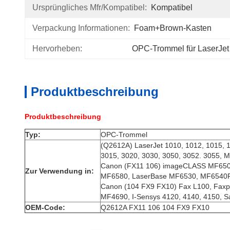
Ursprüngliches Mfr/kompatibel:
Kompatibel
Verpackung Informationen:
Foam+Brown-Kasten
Hervorheben:
OPC-Trommel für LaserJet
Produktbeschreibung
Produktbeschreibung
Typ:
OPC-Trommel
(Q2612A) LaserJet 1010, 1012, 1015, 
3015, 3020, 3030, 3050, 3052. 3055,
Canon (FX11 106) imageCLASS MF650
Zur Verwendung in:
MF6580, LaserBase MF6530, MF6540
Canon (104 FX9 FX10) Fax L100, Fax
MF4690, I-Sensys 4120, 4140, 4150, 
OEM-Code:
Q2612A FX11 106 104 FX9 FX10