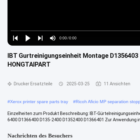
Loaded
:
0%
0:00
/
0:00
Play
Play
Play
Mute
Current
Duration
next
next
IBT Gurtreinigungseinheit Montage D135640
Time
HONGTAIPART
Drucker Ersatzteile
2025-03-25
11 Ansichten
#
Xerox printer spare parts tray
#
Ricoh Aficio MP separation stop
Einzelheiten zum Produkt Beschreibung: IBT-Gürtelreinigungsei
6400 D1366400 D135-2400 D1352400 D1366401 Zur Anwendung in: Das
Nachrichten des Besuchers