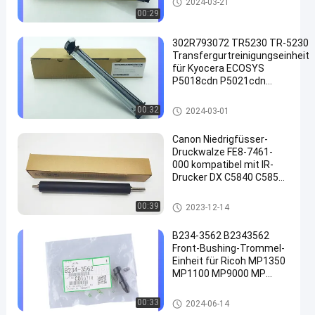
2024-03-21
00:29
302R793072 TR5230 TR-5230
Transfergurtreinigungseinheit
für Kyocera ECOSYS
P5018cdn P5021cdn
en
P5026cdw P5021cdn
M5521cdw
Reinigungseinheit
00:32
2024-03-01
Canon Niedrigfüsser-
Druckwalze FE8-7461-
000 kompatibel mit IR-
Drucker DX C5840 C5850
C5860 C5870 NPG83
NPG85
Untere Presswalze
00:39
2023-12-14
B234-3562 B2343562
Front-Bushing-Trommel-
Einheit für Ricoh MP1350
MP1100 MP9000 MP
1350 1100 9000
HONGTAIPART
Buchse
00:33
2024-06-14