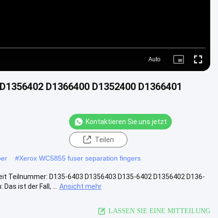
Auto
Picture-
Fullscre
in-
Picture
3 D1356402 D1366400 D1352400 D1366401
Kontaktieren Sie uns jetzt
Teilen
per
#
Xerox WC5855 fuser separation fingers
nheit Teilnummer: D135-6403 D1356403 D135-6402 D1356402 D136-
 ist der Fall, ...
Ansicht mehr
LASSEN SIE EINE MITTEILUNG