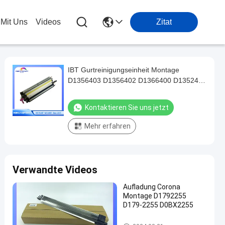
 Mit Uns
Videos
Zitat
IBT Gurtreinigungseinheit Montage
D1356403 D1356402 D1366400 D1352400
D1366401 HONGTAIPART
Kontaktieren Sie uns jetzt
Mehr erfahren
Verwandte Videos
Aufladung Corona
Montage D1792255
D179-2255 D0BX2255
Drucker Spares